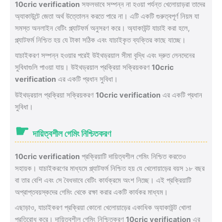
10cric verification
সফলভাবে সম্পন্ন না হওয়া পর্যন্ত খেলোয়াড়রা তাদের
অ্যাকাউন্টে জেতা অর্থ উত্তোলন করতে পারে না। এটি একটি গুরুত্বপূর্ণ নিয়ম যা
সমস্ত অনলাইন বেটিং প্ল্যাটফর্ম অনুসরণ করে। অ্যাকাউন্ট যাচাই করা হলে,
প্ল্যাটফর্ম নিশ্চিত হয় যে টাকা সঠিক এবং যাচাইকৃত ব্যক্তির কাছে যাচ্ছে।
যাচাইকরণ সম্পন্ন হওয়ার পরেই উইথড্রয়াল সীমা বৃদ্ধি এবং দ্রুত লেনদেনের
সুবিধাগুলি পাওয়া যায়। উইথড্রয়াল প্রক্রিয়া সক্রিয়করণ
10cric
verification
এর একটি প্রধান সুবিধা।
উইথড্রয়াল প্রক্রিয়া সক্রিয়করণ
10cric verification
এর একটি প্রধান
সুবিধা।
দায়িত্বশীল গেমিং নিশ্চিতকরণ
10cric verification
প্রক্রিয়াটি দায়িত্বশীল গেমিং নিশ্চিত করতেও
সহায়ক। যাচাইকরণের মাধ্যমে প্ল্যাটফর্ম নিশ্চিত হয় যে খেলোয়াড়ের বয়স ১৮ বছর
বা তার বেশি এবং সে বৈধভাবে বেটিং কার্যক্রমে অংশ নিচ্ছে। এই প্রক্রিয়াটি
অপ্রাপ্তবয়স্কদের গেমিং থেকে রক্ষা করার একটি কার্যকর মাধ্যম।
এছাড়াও, যাচাইকরণ প্রক্রিয়া কোনো খেলোয়াড়ের একাধিক অ্যাকাউন্ট খোলা
প্রতিরোধ করে। দায়িত্বশীল গেমিং নিশ্চিতকরণ
10cric verification
এর