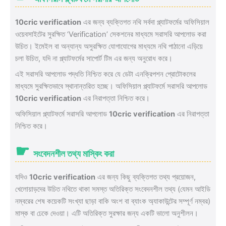
10cric verification
এর জন্য ব্যক্তিগত নথি সর্বদা প্ল্যাটফর্মের অফিসিয়াল
ওয়েবসাইটের সুরক্ষিত ‘Verification’ সেকশনের মাধ্যমে সরাসরি আপলোড করা
উচিত। ইমেইল বা অন্যান্য অসুরক্ষিত যোগাযোগের মাধ্যমে নথি পাঠানো এড়িয়ে
চলা উচিত, যদি না প্ল্যাটফর্মের সাপোর্ট টিম এর জন্য অনুরোধ করে।
এই সরাসরি আপলোড পদ্ধতি নিশ্চিত করে যে ডেটা এনক্রিপশন প্রোটোকলের
মাধ্যমে সুরক্ষিতভাবে স্থানান্তরিত হচ্ছে। অফিসিয়াল প্ল্যাটফর্মে সরাসরি আপলোড
10cric verification
এর নিরাপত্তা নিশ্চিত করে।
অফিসিয়াল প্ল্যাটফর্মে সরাসরি আপলোড
10cric verification
এর নিরাপত্তা
নিশ্চিত করে।
সংবেদনশীল তথ্য মাস্কিং করা
যদিও
10cric verification
এর জন্য কিছু ব্যক্তিগত তথ্য প্রয়োজন,
খেলোয়াড়দের উচিত নথিতে থাকা সমস্ত অতিরিক্ত সংবেদনশীল তথ্য (যেমন আইডি
নম্বরের শেষ কয়েকটি সংখ্যা ছাড়া বাকি অংশ বা ব্যাংক অ্যাকাউন্টের সম্পূর্ণ নম্বর)
মাস্ক বা ঢেকে দেওয়া। এটি অতিরিক্ত সুরক্ষার জন্য একটি ভালো অনুশীলন।