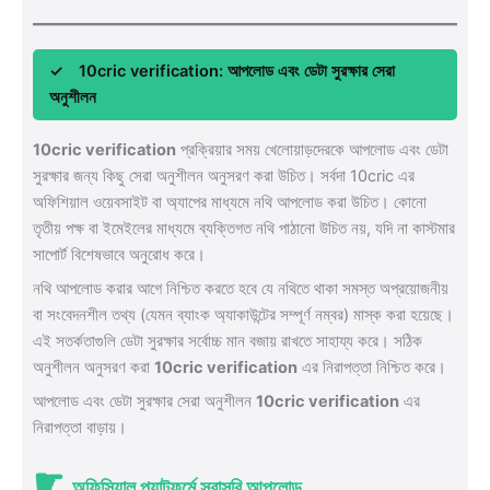
10cric verification: আপলোড এবং ডেটা সুরক্ষার সেরা
অনুশীলন
10cric verification
প্রক্রিয়ার সময় খেলোয়াড়দেরকে আপলোড এবং ডেটা
সুরক্ষার জন্য কিছু সেরা অনুশীলন অনুসরণ করা উচিত। সর্বদা 10cric এর
অফিশিয়াল ওয়েবসাইট বা অ্যাপের মাধ্যমে নথি আপলোড করা উচিত। কোনো
তৃতীয় পক্ষ বা ইমেইলের মাধ্যমে ব্যক্তিগত নথি পাঠানো উচিত নয়, যদি না কাস্টমার
সাপোর্ট বিশেষভাবে অনুরোধ করে।
নথি আপলোড করার আগে নিশ্চিত করতে হবে যে নথিতে থাকা সমস্ত অপ্রয়োজনীয়
বা সংবেদনশীল তথ্য (যেমন ব্যাংক অ্যাকাউন্টের সম্পূর্ণ নম্বর) মাস্ক করা হয়েছে।
এই সতর্কতাগুলি ডেটা সুরক্ষার সর্বোচ্চ মান বজায় রাখতে সাহায্য করে। সঠিক
অনুশীলন অনুসরণ করা
10cric verification
এর নিরাপত্তা নিশ্চিত করে।
আপলোড এবং ডেটা সুরক্ষার সেরা অনুশীলন
10cric verification
এর
নিরাপত্তা বাড়ায়।
অফিসিয়াল প্ল্যাটফর্মে সরাসরি আপলোড