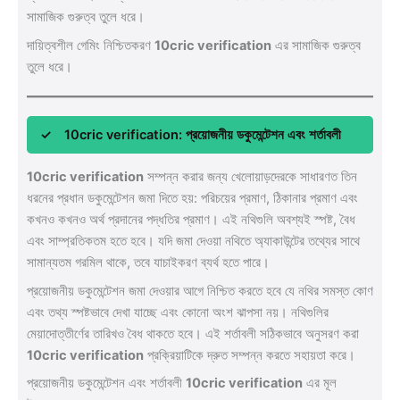
সামাজিক গুরুত্ব তুলে ধরে।
দায়িত্বশীল গেমিং নিশ্চিতকরণ
10cric verification
এর সামাজিক গুরুত্ব
তুলে ধরে।
10cric verification: প্রয়োজনীয় ডকুমেন্টেশন এবং শর্তাবলী
10cric verification
সম্পন্ন করার জন্য খেলোয়াড়দেরকে সাধারণত তিন
ধরনের প্রধান ডকুমেন্টেশন জমা দিতে হয়: পরিচয়ের প্রমাণ, ঠিকানার প্রমাণ এবং
কখনও কখনও অর্থ প্রদানের পদ্ধতির প্রমাণ। এই নথিগুলি অবশ্যই স্পষ্ট, বৈধ
এবং সাম্প্রতিকতম হতে হবে। যদি জমা দেওয়া নথিতে অ্যাকাউন্টের তথ্যের সাথে
সামান্যতম গরমিল থাকে, তবে যাচাইকরণ ব্যর্থ হতে পারে।
প্রয়োজনীয় ডকুমেন্টেশন জমা দেওয়ার আগে নিশ্চিত করতে হবে যে নথির সমস্ত কোণ
এবং তথ্য স্পষ্টভাবে দেখা যাচ্ছে এবং কোনো অংশ ঝাপসা নয়। নথিগুলির
মেয়াদোত্তীর্ণের তারিখও বৈধ থাকতে হবে। এই শর্তাবলী সঠিকভাবে অনুসরণ করা
10cric verification
প্রক্রিয়াটিকে দ্রুত সম্পন্ন করতে সহায়তা করে।
প্রয়োজনীয় ডকুমেন্টেশন এবং শর্তাবলী
10cric verification
এর মূল