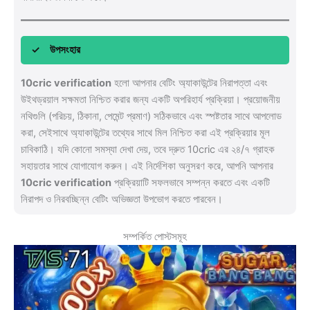
উপসংহার
10cric verification
হলো আপনার বেটিং অ্যাকাউন্টের নিরাপত্তা এবং
উইথড্রয়াল সক্ষমতা নিশ্চিত করার জন্য একটি অপরিহার্য প্রক্রিয়া। প্রয়োজনীয়
নথিগুলি (পরিচয়, ঠিকানা, পেমেন্ট প্রমাণ) সঠিকভাবে এবং স্পষ্টতার সাথে আপলোড
করা, সেইসাথে অ্যাকাউন্টের তথ্যের সাথে মিল নিশ্চিত করা এই প্রক্রিয়ার মূল
চাবিকাঠি। যদি কোনো সমস্যা দেখা দেয়, তবে দ্রুত 10cric এর ২৪/৭ গ্রাহক
সহায়তার সাথে যোগাযোগ করুন। এই নির্দেশিকা অনুসরণ করে, আপনি আপনার
10cric verification
প্রক্রিয়াটি সফলভাবে সম্পন্ন করতে এবং একটি
নিরাপদ ও নিরবচ্ছিন্ন বেটিং অভিজ্ঞতা উপভোগ করতে পারবেন।
সম্পর্কিত পোস্টসমূহ