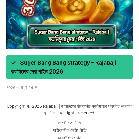
Suger Bang Bang strategy – Rajabaji
ক্যাসিনোর সেরা গাইড 2026
2026 年 5 月 24 日
Copyright © 2026 Rajabaji | বাংলাদেশের শীর্ষস্থানীয় স্থানীয়ভাবে পরিচালিত অনলাইন
ক্যাসিনো। All rights reserved.
গোপনীয়তা নীতি
দায়িত্বশীল গেমিং নীতি
এজেন্ট প্রোগ্রাম