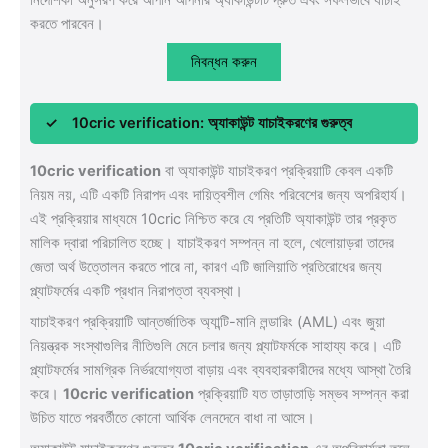
করতে পারবেন।
নিবন্ধন করুন
10cric verification: অ্যাকাউন্ট যাচাইকরণের গুরুত্ব
10cric verification
বা অ্যাকাউন্ট যাচাইকরণ প্রক্রিয়াটি কেবল একটি
নিয়ম নয়, এটি একটি নিরাপদ এবং দায়িত্বশীল গেমিং পরিবেশের জন্য অপরিহার্য।
এই প্রক্রিয়ার মাধ্যমে 10cric নিশ্চিত করে যে প্রতিটি অ্যাকাউন্ট তার প্রকৃত
মালিক দ্বারা পরিচালিত হচ্ছে। যাচাইকরণ সম্পন্ন না হলে, খেলোয়াড়রা তাদের
জেতা অর্থ উত্তোলন করতে পারে না, কারণ এটি জালিয়াতি প্রতিরোধের জন্য
প্ল্যাটফর্মের একটি প্রধান নিরাপত্তা ব্যবস্থা।
যাচাইকরণ প্রক্রিয়াটি আন্তর্জাতিক অ্যান্টি-মানি লন্ডারিং (AML) এবং জুয়া
নিয়ন্ত্রক সংস্থাগুলির নীতিগুলি মেনে চলার জন্য প্ল্যাটফর্মকে সাহায্য করে। এটি
প্ল্যাটফর্মের সামগ্রিক নির্ভরযোগ্যতা বাড়ায় এবং ব্যবহারকারীদের মধ্যে আস্থা তৈরি
করে।
10cric verification
প্রক্রিয়াটি যত তাড়াতাড়ি সম্ভব সম্পন্ন করা
উচিত যাতে পরবর্তীতে কোনো আর্থিক লেনদেনে বাধা না আসে।