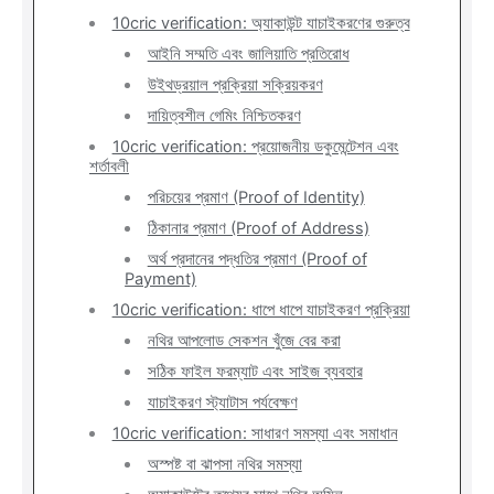
10cric verification: অ্যাকাউন্ট যাচাইকরণের গুরুত্ব
আইনি সম্মতি এবং জালিয়াতি প্রতিরোধ
উইথড্রয়াল প্রক্রিয়া সক্রিয়করণ
দায়িত্বশীল গেমিং নিশ্চিতকরণ
10cric verification: প্রয়োজনীয় ডকুমেন্টেশন এবং
শর্তাবলী
পরিচয়ের প্রমাণ (Proof of Identity)
ঠিকানার প্রমাণ (Proof of Address)
অর্থ প্রদানের পদ্ধতির প্রমাণ (Proof of
Payment)
10cric verification: ধাপে ধাপে যাচাইকরণ প্রক্রিয়া
নথির আপলোড সেকশন খুঁজে বের করা
সঠিক ফাইল ফরম্যাট এবং সাইজ ব্যবহার
যাচাইকরণ স্ট্যাটাস পর্যবেক্ষণ
10cric verification: সাধারণ সমস্যা এবং সমাধান
অস্পষ্ট বা ঝাপসা নথির সমস্যা