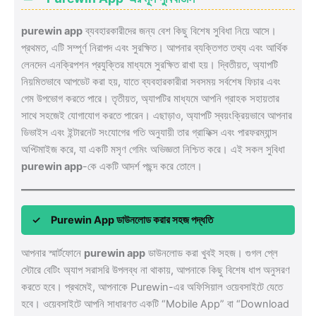
purewin app
ব্যবহারকারীদের জন্য বেশ কিছু বিশেষ সুবিধা নিয়ে আসে।
প্রথমত, এটি সম্পূর্ণ নিরাপদ এবং সুরক্ষিত। আপনার ব্যক্তিগত তথ্য এবং আর্থিক
লেনদেন এনক্রিপশন প্রযুক্তির মাধ্যমে সুরক্ষিত রাখা হয়। দ্বিতীয়ত, অ্যাপটি
নিয়মিতভাবে আপডেট করা হয়, যাতে ব্যবহারকারীরা সবসময় সর্বশেষ ফিচার এবং
গেম উপভোগ করতে পারে। তৃতীয়ত, অ্যাপটির মাধ্যমে আপনি গ্রাহক সহায়তার
সাথে সহজেই যোগাযোগ করতে পারেন। এছাড়াও, অ্যাপটি স্বয়ংক্রিয়ভাবে আপনার
ডিভাইস এবং ইন্টারনেট সংযোগের গতি অনুযায়ী তার গ্রাফিক্স এবং পারফরম্যান্স
অপ্টিমাইজ করে, যা একটি মসৃণ গেমিং অভিজ্ঞতা নিশ্চিত করে। এই সকল সুবিধা
purewin app
-কে একটি আদর্শ পছন্দ করে তোলে।
Purewin App ডাউনলোড করার সহজ পদ্ধতি
আপনার স্মার্টফোনে
purewin app
ডাউনলোড করা খুবই সহজ। গুগল প্লে
স্টোরে বেটিং অ্যাপ সরাসরি উপলব্ধ না থাকায়, আপনাকে কিছু বিশেষ ধাপ অনুসরণ
করতে হবে। প্রথমেই, আপনাকে Purewin-এর অফিসিয়াল ওয়েবসাইটে যেতে
হবে। ওয়েবসাইটে আপনি সাধারণত একটি “Mobile App” বা “Download