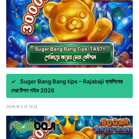
Suger Bang Bang tips – Rajabaji ক্যাসিনোর
সেরা টিপস গাইড 2026
2026 年 5 月 25 日