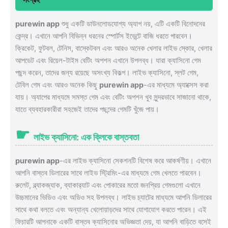
সংগ্রহ
purewin app
শুধু একটি ডাউনলোডযোগ্য অ্যাপ নয়, এটি একটি বিনোদনের
কেন্দ্র। এখানে আপনি বিভিন্ন ধরনের স্পোর্টস ইভেন্টে বাজি ধরতে পারবেন।
ক্রিকেট, ফুটবল, টেনিস, বাস্কেটবল এবং আরও অনেক খেলার লাইভ স্কোর, খেলার
আপডেট এবং রিয়েল-টাইম বেটিং অপশন এখানে উপলব্ধ। যারা ক্যাসিনো গেম
পছন্দ করেন, তাদের জন্য রয়েছে অসংখ্য বিকল্প। লাইভ ক্যাসিনো, স্লট গেম,
টেবিল গেম এবং আরও অনেক কিছু
purewin app
-এর মাধ্যমে অ্যাক্সেস করা
যায়। অ্যাপের মাধ্যমে সমস্ত গেম এবং বেটিং অপশন খুব সুন্দরভাবে সাজানো থাকে,
যাতে ব্যবহারকারীরা সহজেই তাদের পছন্দের গেমটি খুঁজে পায়।
লাইভ ক্যাসিনো: এক ক্লিকে বাস্তবতা
purewin app
-এর লাইভ ক্যাসিনো সেকশনটি বিশেষ করে আকর্ষণীয়। এখানে
আপনি বাস্তব ডিলারের সাথে লাইভ স্ট্রিমিং-এর মাধ্যমে গেম খেলতে পারবেন।
রুলেট, ব্ল্যাকজ্যাক, ব্যাকার‍্যাট এবং পোকারের মতো জনপ্রিয় গেমগুলো এখানে
উচ্চমানের ভিডিও এবং অডিও সহ উপলব্ধ। লাইভ চ্যাটের মাধ্যমে আপনি ডিলারের
সাথে কথা বলতে এবং অন্যান্য খেলোয়াড়দের সাথে যোগাযোগ করতে পারেন। এই
ফিচারটি আপনাকে একটি বাস্তব ক্যাসিনোর অভিজ্ঞতা দেয়, যা আপনি বাড়িতে বসেই