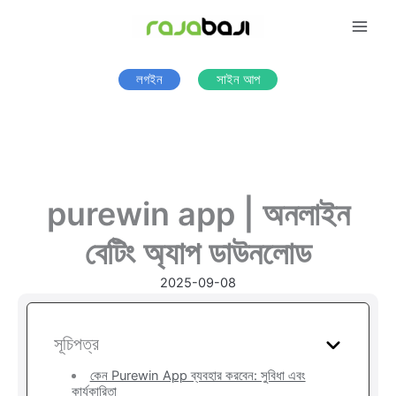
Skip
to
content
লগইন
সাইন আপ
purewin app | অনলাইন
বেটিং অ্যাপ ডাউনলোড
2025-09-08
সূচিপত্র
কেন Purewin App ব্যবহার করবেন: সুবিধা এবং
কার্যকারিতা