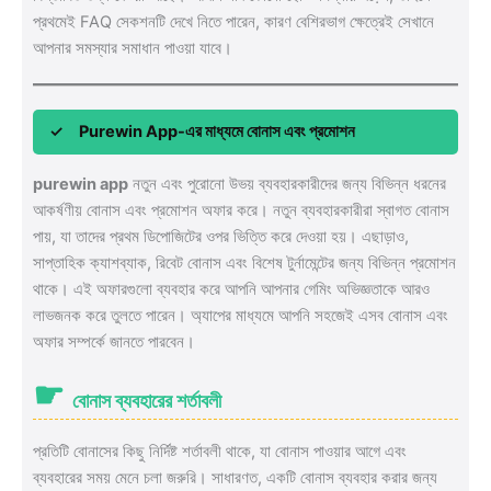
প্রথমেই FAQ সেকশনটি দেখে নিতে পারেন, কারণ বেশিরভাগ ক্ষেত্রেই সেখানে
আপনার সমস্যার সমাধান পাওয়া যাবে।
Purewin App-এর মাধ্যমে বোনাস এবং প্রমোশন
purewin app
নতুন এবং পুরোনো উভয় ব্যবহারকারীদের জন্য বিভিন্ন ধরনের
আকর্ষণীয় বোনাস এবং প্রমোশন অফার করে। নতুন ব্যবহারকারীরা স্বাগত বোনাস
পায়, যা তাদের প্রথম ডিপোজিটের ওপর ভিত্তি করে দেওয়া হয়। এছাড়াও,
সাপ্তাহিক ক্যাশব্যাক, রিবেট বোনাস এবং বিশেষ টুর্নামেন্টের জন্য বিভিন্ন প্রমোশন
থাকে। এই অফারগুলো ব্যবহার করে আপনি আপনার গেমিং অভিজ্ঞতাকে আরও
লাভজনক করে তুলতে পারেন। অ্যাপের মাধ্যমে আপনি সহজেই এসব বোনাস এবং
অফার সম্পর্কে জানতে পারবেন।
বোনাস ব্যবহারের শর্তাবলী
প্রতিটি বোনাসের কিছু নির্দিষ্ট শর্তাবলী থাকে, যা বোনাস পাওয়ার আগে এবং
ব্যবহারের সময় মেনে চলা জরুরি। সাধারণত, একটি বোনাস ব্যবহার করার জন্য