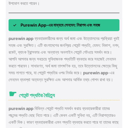
উপভোগ করতে পারেন।
Purewin App-এর মাধ্যমে লেনদেন: নিরাপদ এবং সহজ
purewin app
ব্যবহারকারীদের জন্য অর্থ জমা এবং উত্তোলনের প্রক্রিয়া খুবই
সহজ এবং সুরক্ষিত। এটি বাংলাদেশের জনপ্রিয় পেমেন্ট পদ্ধতি, যেমন: বিকাশ, নগদ,
রকেট, ব্যাংক ট্রান্সফার এবং অন্যান্য অনলাইন পেমেন্ট গেটওয়ে সমর্থন করে।
আপনি আপনার জন্য সবচেয়ে সুবিধাজনক পদ্ধতিটি ব্যবহার করে সহজেই লেনদেন
করতে পারবেন। সাধারণত, অর্থ জমা তাৎক্ষণিক হয়, তবে উত্তোলনের ক্ষেত্রে কিছু
সময় লাগতে পারে, যা পেমেন্ট পদ্ধতির ওপর নির্ভর করে।
purewin app
-এর
লেনদেন ব্যবস্থা অত্যন্ত সুরক্ষিত এবং আপনার আর্থিক তথ্য গোপন রাখা হয়।
পেমেন্ট পদ্ধতির বৈচিত্র্য
purewin app
বিভিন্ন পেমেন্ট পদ্ধতি সমর্থন করায় ব্যবহারকারীরা তাদের
পছন্দের পদ্ধতি বেছে নিতে পারে। এটি কেবল একটি সুবিধা নয়, এটি নিরাপত্তারও
একটি দিক। কারণ ব্যবহারকারীরা এমন পদ্ধতি ব্যবহার করতে পারে যা তাদের কাছে