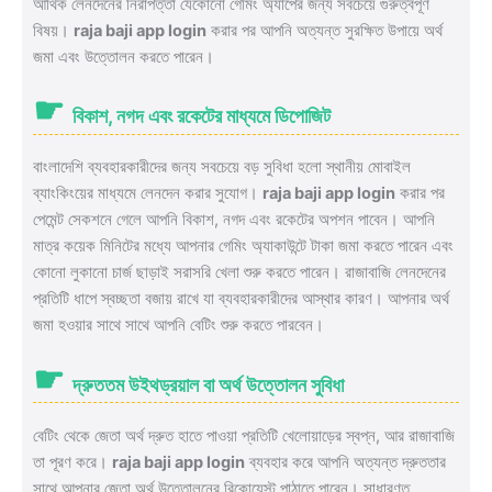
আর্থিক লেনদেনের নিরাপত্তা যেকোনো গেমিং অ্যাপের জন্য সবচেয়ে গুরুত্বপূর্ণ
বিষয়।
raja baji app login
করার পর আপনি অত্যন্ত সুরক্ষিত উপায়ে অর্থ
জমা এবং উত্তোলন করতে পারেন।
বিকাশ, নগদ এবং রকেটের মাধ্যমে ডিপোজিট
বাংলাদেশি ব্যবহারকারীদের জন্য সবচেয়ে বড় সুবিধা হলো স্থানীয় মোবাইল
ব্যাংকিংয়ের মাধ্যমে লেনদেন করার সুযোগ।
raja baji app login
করার পর
পেমেন্ট সেকশনে গেলে আপনি বিকাশ, নগদ এবং রকেটের অপশন পাবেন। আপনি
মাত্র কয়েক মিনিটের মধ্যে আপনার গেমিং অ্যাকাউন্টে টাকা জমা করতে পারেন এবং
কোনো লুকানো চার্জ ছাড়াই সরাসরি খেলা শুরু করতে পারেন। রাজাবাজি লেনদেনের
প্রতিটি ধাপে স্বচ্ছতা বজায় রাখে যা ব্যবহারকারীদের আস্থার কারণ। আপনার অর্থ
জমা হওয়ার সাথে সাথে আপনি বেটিং শুরু করতে পারবেন।
দ্রুততম উইথড্রয়াল বা অর্থ উত্তোলন সুবিধা
বেটিং থেকে জেতা অর্থ দ্রুত হাতে পাওয়া প্রতিটি খেলোয়াড়ের স্বপ্ন, আর রাজাবাজি
তা পূরণ করে।
raja baji app login
ব্যবহার করে আপনি অত্যন্ত দ্রুততার
সাথে আপনার জেতা অর্থ উত্তোলনের রিকোয়েস্ট পাঠাতে পারেন। সাধারণত