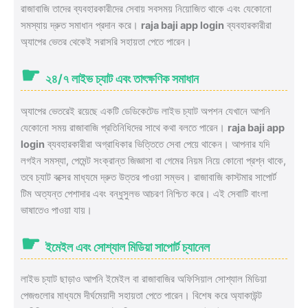
রাজাবাজি তাদের ব্যবহারকারীদের সেবায় সবসময় নিয়োজিত থাকে এবং যেকোনো
সমস্যায় দ্রুত সমাধান প্রদান করে।
raja baji app login
ব্যবহারকারীরা
অ্যাপের ভেতর থেকেই সরাসরি সহায়তা পেতে পারেন।
২৪/৭ লাইভ চ্যাট এবং তাৎক্ষণিক সমাধান
অ্যাপের ভেতরেই রয়েছে একটি ডেডিকেটেড লাইভ চ্যাট অপশন যেখানে আপনি
যেকোনো সময় রাজাবাজি প্রতিনিধিদের সাথে কথা বলতে পারেন।
raja baji app
login
ব্যবহারকারীরা অগ্রাধিকার ভিত্তিতে সেবা পেয়ে থাকেন। আপনার যদি
লগইন সমস্যা, পেমেন্ট সংক্রান্ত জিজ্ঞাসা বা গেমের নিয়ম নিয়ে কোনো প্রশ্ন থাকে,
তবে চ্যাট বক্সের মাধ্যমে দ্রুত উত্তর পাওয়া সম্ভব। রাজাবাজি কাস্টমার সাপোর্ট
টিম অত্যন্ত পেশাদার এবং বন্ধুসুলভ আচরণ নিশ্চিত করে। এই সেবাটি বাংলা
ভাষাতেও পাওয়া যায়।
ইমেইল এবং সোশ্যাল মিডিয়া সাপোর্ট চ্যানেল
লাইভ চ্যাট ছাড়াও আপনি ইমেইল বা রাজাবাজির অফিসিয়াল সোশ্যাল মিডিয়া
পেজগুলোর মাধ্যমে দীর্ঘমেয়াদী সহায়তা পেতে পারেন। বিশেষ করে অ্যাকাউন্ট