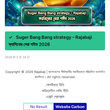
Suger Bang Bang strategy – Rajabaji
ক্যাসিনোর সেরা গাইড 2026
2026 年 5 月 24 日
Copyright © 2026 Rajabaji | বাংলাদেশের শীর্ষস্থানীয় স্থানীয়ভাবে পরিচালিত অনলাইন
ক্যাসিনো। All rights reserved.
গোপনীয়তা নীতি
দায়িত্বশীল গেমিং নীতি
এজেন্ট প্রোগ্রাম
No Result
Website Carbon