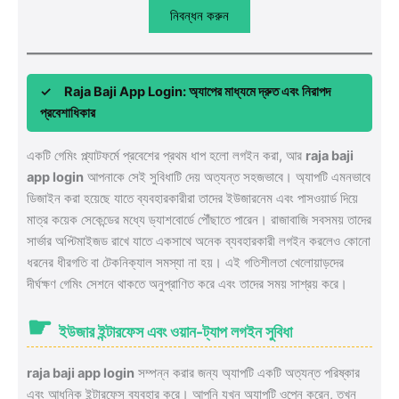
নিবন্ধন করুন
Raja Baji App Login: অ্যাপের মাধ্যমে দ্রুত এবং নিরাপদ
প্রবেশাধিকার
একটি গেমিং প্ল্যাটফর্মে প্রবেশের প্রথম ধাপ হলো লগইন করা, আর
raja baji
app login
আপনাকে সেই সুবিধাটি দেয় অত্যন্ত সহজভাবে। অ্যাপটি এমনভাবে
ডিজাইন করা হয়েছে যাতে ব্যবহারকারীরা তাদের ইউজারনেম এবং পাসওয়ার্ড দিয়ে
মাত্র কয়েক সেকেন্ডের মধ্যে ড্যাশবোর্ডে পৌঁছাতে পারেন। রাজাবাজি সবসময় তাদের
সার্ভার অপ্টিমাইজড রাখে যাতে একসাথে অনেক ব্যবহারকারী লগইন করলেও কোনো
ধরনের ধীরগতি বা টেকনিক্যাল সমস্যা না হয়। এই গতিশীলতা খেলোয়াড়দের
দীর্ঘক্ষণ গেমিং সেশনে থাকতে অনুপ্রাণিত করে এবং তাদের সময় সাশ্রয় করে।
ইউজার ইন্টারফেস এবং ওয়ান-ট্যাপ লগইন সুবিধা
raja baji app login
সম্পন্ন করার জন্য অ্যাপটি একটি অত্যন্ত পরিষ্কার
এবং আধুনিক ইন্টারফেস ব্যবহার করে। আপনি যখন অ্যাপটি ওপেন করেন, তখন