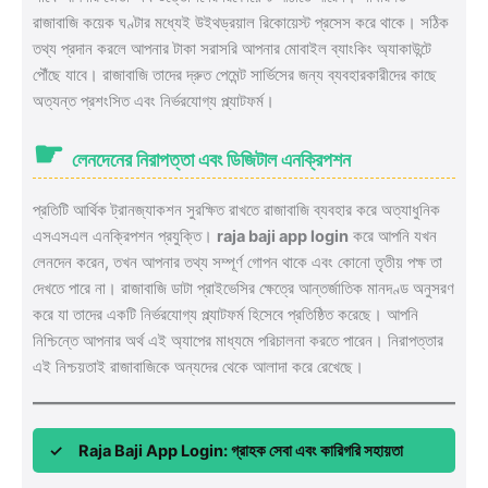
রাজাবাজি কয়েক ঘণ্টার মধ্যেই উইথড্রয়াল রিকোয়েস্ট প্রসেস করে থাকে। সঠিক
তথ্য প্রদান করলে আপনার টাকা সরাসরি আপনার মোবাইল ব্যাংকিং অ্যাকাউন্টে
পৌঁছে যাবে। রাজাবাজি তাদের দ্রুত পেমেন্ট সার্ভিসের জন্য ব্যবহারকারীদের কাছে
অত্যন্ত প্রশংসিত এবং নির্ভরযোগ্য প্ল্যাটফর্ম।
লেনদেনের নিরাপত্তা এবং ডিজিটাল এনক্রিপশন
প্রতিটি আর্থিক ট্রানজ্যাকশন সুরক্ষিত রাখতে রাজাবাজি ব্যবহার করে অত্যাধুনিক
এসএসএল এনক্রিপশন প্রযুক্তি।
raja baji app login
করে আপনি যখন
লেনদেন করেন, তখন আপনার তথ্য সম্পূর্ণ গোপন থাকে এবং কোনো তৃতীয় পক্ষ তা
দেখতে পারে না। রাজাবাজি ডাটা প্রাইভেসির ক্ষেত্রে আন্তর্জাতিক মানদণ্ড অনুসরণ
করে যা তাদের একটি নির্ভরযোগ্য প্ল্যাটফর্ম হিসেবে প্রতিষ্ঠিত করেছে। আপনি
নিশ্চিন্তে আপনার অর্থ এই অ্যাপের মাধ্যমে পরিচালনা করতে পারেন। নিরাপত্তার
এই নিশ্চয়তাই রাজাবাজিকে অন্যদের থেকে আলাদা করে রেখেছে।
Raja Baji App Login: গ্রাহক সেবা এবং কারিগরি সহায়তা