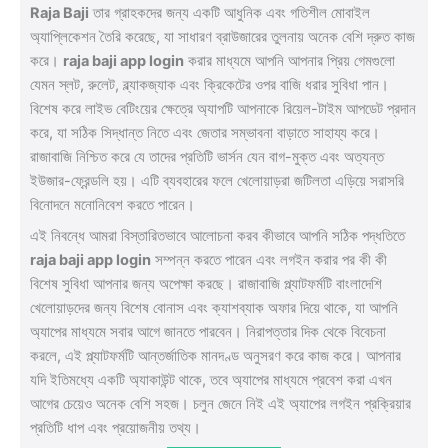
Raja Baji
তার গ্রাহকদের জন্য একটি আধুনিক এবং গতিশীল মোবাইল
অ্যাপ্লিকেশন তৈরি করেছে, যা সাধারণ ব্রাউজারের তুলনায় অনেক বেশি দ্রুত কাজ
করে।
raja baji app login
করার মাধ্যমে আপনি আপনার প্রিয় গেমগুলো
যেমন স্লট, রুলেট, ব্ল্যাকজ্যাক এবং ক্রিকেটের ওপর বাজি ধরার সুবিধা পান।
বিশেষ করে লাইভ বেটিংয়ের ক্ষেত্রে অ্যাপটি আপনাকে রিয়েল-টাইম আপডেট প্রদান
করে, যা সঠিক সিদ্ধান্ত নিতে এবং জেতার সম্ভাবনা বাড়াতে সাহায্য করে।
রাজাবাজি নিশ্চিত করে যে তাদের প্রতিটি ভার্সন যেন বাগ-মুক্ত এবং অত্যন্ত
ইউজার-ফ্রেন্ডলি হয়। এটি ব্যবহারের ফলে খেলোয়াড়রা জটিলতা এড়িয়ে সরাসরি
বিনোদনে মনোনিবেশ করতে পারেন।
এই নিবন্ধে আমরা বিস্তারিতভাবে আলোচনা করব কীভাবে আপনি সঠিক পদ্ধতিতে
raja baji app login
সম্পন্ন করতে পারেন এবং লগইন করার পর কী কী
বিশেষ সুবিধা আপনার জন্য অপেক্ষা করছে। রাজাবাজি প্ল্যাটফর্মটি বাংলাদেশি
খেলোয়াড়দের জন্য বিশেষ বোনাস এবং ক্যাশব্যাক অফার দিয়ে থাকে, যা আপনি
অ্যাপের মাধ্যমে সবার আগে জানতে পারবেন। নিরাপত্তার দিক থেকে বিবেচনা
করলে, এই প্ল্যাটফর্মটি আন্তর্জাতিক মানদণ্ড অনুসরণ করে কাজ করে। আপনার
যদি ইতিমধ্যে একটি অ্যাকাউন্ট থাকে, তবে অ্যাপের মাধ্যমে প্রবেশ করা এখন
আগের চেয়েও অনেক বেশি সহজ। চলুন জেনে নিই এই অ্যাপের লগইন প্রক্রিয়ার
প্রতিটি ধাপ এবং প্রয়োজনীয় তথ্য।