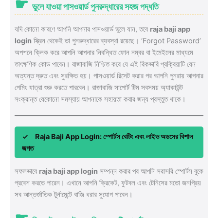
ভুলে যাওয়া পাসওয়ার্ড পুনরুদ্ধারের সহজ পদ্ধতি
যদি কোনো কারণে আপনি আপনার পাসওয়ার্ড ভুলে যান, তবে
raja baji app
login
স্ক্রিন থেকেই তা পুনরুদ্ধারের ব্যবস্থা রয়েছে। ‘Forgot Password’
অপশনে ক্লিক করে আপনি আপনার নিবন্ধিত ফোন নম্বর বা ইমেইলের মাধ্যমে
তাৎক্ষণিক কোড পাবেন। রাজাবাজি নিশ্চিত করে যে এই রিকভারি প্রক্রিয়াটি যেন
অত্যন্ত দ্রুত এবং সুরক্ষিত হয়। পাসওয়ার্ড রিসেট করার পর আপনি পুনরায় আপনার
গেমিং যাত্রা শুরু করতে পারবেন। রাজাবাজি সাপোর্ট টিম সবসময় অ্যাকাউন্ট
সংক্রান্ত যেকোনো সমস্যায় আপনাকে সহায়তা করার জন্য প্রস্তুত থাকে।
Raja Baji App Login: স্পোর্টস বেটিং এবং লাইভ অডসের বিশাল
জগত
সফলভাবে
raja baji app login
সম্পন্ন করার পর আপনি সরাসরি স্পোর্টস বুকে
প্রবেশ করতে পারেন। এখানে আপনি ক্রিকেট, ফুটবল এবং টেনিসের মতো জনপ্রিয়
সব আন্তর্জাতিক টুর্নামেন্টে বাজি ধরার সুযোগ পাবেন।