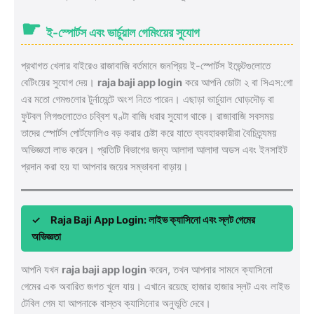
ই-স্পোর্টস এবং ভার্চুয়াল গেমিংয়ের সুযোগ
প্রথাগত খেলার বাইরেও রাজাবাজি বর্তমানে জনপ্রিয় ই-স্পোর্টস ইভেন্টগুলোতে
বেটিংয়ের সুযোগ দেয়।
raja baji app login
করে আপনি ডোটা ২ বা সিএস:গো
এর মতো গেমগুলোর টুর্নামেন্টে অংশ নিতে পারেন। এছাড়া ভার্চুয়াল ঘোড়দৌড় বা
ফুটবল লিগগুলোতেও চব্বিশ ঘণ্টা বাজি ধরার সুযোগ থাকে। রাজাবাজি সবসময়
তাদের স্পোর্টস পোর্টফোলিও বড় করার চেষ্টা করে যাতে ব্যবহারকারীরা বৈচিত্র্যময়
অভিজ্ঞতা লাভ করেন। প্রতিটি বিভাগের জন্য আলাদা আলাদা অডস এবং ইনসাইট
প্রদান করা হয় যা আপনার জয়ের সম্ভাবনা বাড়ায়।
Raja Baji App Login: লাইভ ক্যাসিনো এবং স্লট গেমের
অভিজ্ঞতা
আপনি যখন
raja baji app login
করেন, তখন আপনার সামনে ক্যাসিনো
গেমের এক অবারিত জগত খুলে যায়। এখানে রয়েছে হাজার হাজার স্লট এবং লাইভ
টেবিল গেম যা আপনাকে বাস্তব ক্যাসিনোর অনুভূতি দেবে।