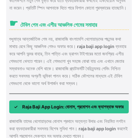
কালেকশনে নতুন গেম যুক্ত করে যাতে ব্যবহারকারীরা কখনোই একঘেয়েমি অনুভব
না করেন। প্রতিটি স্পিন আপনাকে দিতে পারে বিশাল কোনো পুরস্কারের হাতছানি।
টেবিল গেম এবং এশীয় আঞ্চলিক গেমের সমাহার
শুধুমাত্র আন্তর্জাতিক গেম নয়, রাজাবাজি বাংলাদেশি খেলোয়াড়দের পছন্দের কথা
মাথায় রেখে কিছু আঞ্চলিক গেমও অফার করে।
raja baji app login
ব্যবহার
করে আপনি অন্দর বাহার, তিন পাত্তি এবং ড্রাগন টাইগারের মতো জনপ্রিয় এশীয়
গেমগুলো খেলতে পারেন। এই গেমগুলো খুব সহজে বোঝা যায় এবং এখানে জেতার
সম্ভাবনাও অনেক বেশি থাকে। রাজাবাজি প্ল্যাটফর্মটি বৈচিত্র্যময় গেমিং নিশ্চিত
করতে সবসময় অগ্রণী ভূমিকা পালন করে। সঠিক কৌশলের মাধ্যমে এই টেবিল
গেমগুলো থেকে ভালো অর্থ উপার্জন করা সম্ভব।
Raja Baji App Login: বোনাস, প্রমোশন এবং ক্যাশব্যাক অফার
রাজাবাজি তাদের খেলোয়াড়দের বোনাস প্রদানে অত্যন্ত উদার এবং নিয়মিত লগইন
করা ব্যবহারকারীরা সবসময় বিশেষ সুবিধা পান।
raja baji app login
করলেই
আপনি প্রমোশন সেকশনে সব অফার দেখতে পাবেন।