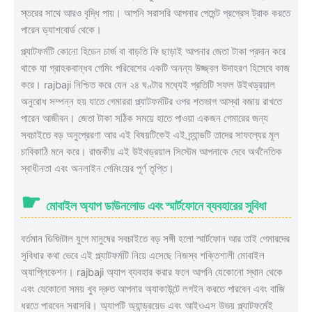
স্তরের সাথে আরও বৃদ্ধি পায়। আপনি সরাসরি আপনার পেমেন্ট প্রগ্রেস ট্রাক করতে
পারেন ড্যাশবোর্ড থেকে।
প্ল্যাটফর্মটি কোনো হিডেন চার্জ বা বাড়তি ফি ছাড়াই আপনার জেতা টাকা প্রদান করে
থাকে যা গ্রাহকবান্ধব গেমিং পরিবেশের একটি অনন্য উজ্জ্বল উদাহরণ হিসেবে কাজ
করে। rajbaji নিশ্চিত করে যেন ২৪ ঘণ্টার মধ্যেই প্রতিটি সফল উইথড্রয়াল
অনুরোধ সম্পন্ন হয় যাতে গেমাররা প্ল্যাটফর্মটির ওপর শতভাগ আস্থা বজায় রাখতে
পারেন আজীবন। জেতা টাকা সঠিক সময়ে হাতে পাওয়া একজন গেমারের জন্য
সবচাইতে বড় অনুপ্রেরণা আর এই বিষয়টিকেই এই ব্র্যান্ডটি তাদের সাফল্যের মূল
চাবিকাঠি মনে করে। রাজকীয় এই উইথড্রয়াল সিস্টেম আপনাকে দেবে অর্থনৈতিক
স্বাধীনতা এবং অনলাইন গেমিংয়ের পূর্ণ তৃপ্তি।
মোবাইল অ্যাপ ডাউনলোড এবং স্মার্টফোনে ব্যবহারের সুবিধা
বর্তমান ডিজিটাল যুগে মানুষের সবচাইতে বড় সঙ্গী হলো স্মার্টফোন আর তাই গেমারদের
সুবিধার কথা ভেবে এই প্ল্যাটফর্মটি নিয়ে এসেছে নিজস্ব শক্তিশালী মোবাইল
অ্যাপ্লিকেশন। rajbaji অ্যাপ ব্যবহার করার ফলে আপনি যেকোনো স্থান থেকে
এবং যেকোনো সময় খুব দ্রুত আপনার অ্যাকাউন্টে লগইন করতে পারবেন এবং বাজি
ধরতে পারবেন সরাসরি। অ্যাপটি অ্যান্ড্রয়েড এবং আইওএস উভয় প্ল্যাটফর্মেই