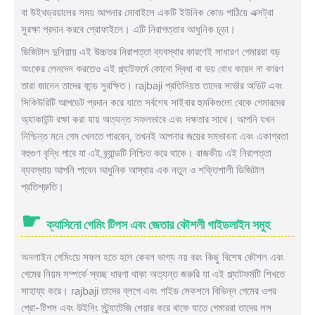
বা উইথড্রয়ালের সময় আপনার মোবাইলে একটি ইউনিক কোড পাঠিয়ে এক্সট্রা
সুরক্ষা প্রদান করবে প্রোফাইলে। এটি নিরাপত্তার আধুনিক চূড়া।
ডিজিটাল দুনিয়ায় এই উচ্চতর নিরাপত্তা ব্যবস্থার কারণেই সাধারণ গেমাররা বড়
অংকের লেনদেন করতেও এই প্ল্যাটফর্মে কোনো দ্বিধা বা ভয় বোধ করেন না কারণ
তারা জানেন তাদের ফান্ড সুরক্ষিত। rajbaji প্রতিনিয়ত তাদের সার্ভার অডিট এবং
সিকিউরিটি আপডেট প্রদান করে যাতে সর্বশেষ সাইবার হুমকিগুলো থেকে গেমারদের
অ্যাকাউন্ট রক্ষা করা যায় অত্যন্ত সফলভাবে এবং দক্ষতার সাথে। আপনি যখন
নিশ্চিন্ত মনে গেম খেলতে পারবেন, তখনই আপনার জয়ের সম্ভাবনা এবং একাগ্রতা
বহুগুণ বৃদ্ধি পাবে যা এই ব্র্যান্ডটি নিশ্চিত করে থাকে। রাজকীয় এই নিরাপত্তা
ব্যবস্থায় আপনি পাবেন আধুনিক আস্থার এক নতুন ও শক্তিশালী ডিজিটাল
প্রতিশ্রুতি।
ক্যাসিনো গেমিং টিপস এবং জেতার কৌশলী গাইডলাইন সমুহ
অনলাইন গেমিংয়ে সফল হতে হলে কেবল ভাগ্য নয় বরং কিছু বিশেষ কৌশল এবং
গেমের নিয়ম সম্পর্কে স্বচ্ছ ধারণা থাকা অত্যন্ত জরুরি যা এই প্ল্যাটফর্মটি শিখতে
সাহায্য করে। rajbaji তাদের ব্লগে এবং গাইড সেকশনে বিভিন্ন গেমের ওপর
প্রো-টিপস এবং উইনিং স্ট্র্যাটেজি শেয়ার করে থাকে যাতে গেমাররা তাদের লস