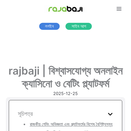
Skip
to
content
লগইন
সাইন আপ
rajbaji | বিশ্বাসযোগ্য অনলাইন
ক্যাসিনো ও বেটিং প্ল্যাটফর্ম
2025-12-25
সূচিপত্র
রাজকীয় গেমিং অভিজ্ঞতা এবং প্ল্যাটফর্মের বিশেষ বৈশিষ্ট্যসমূহ