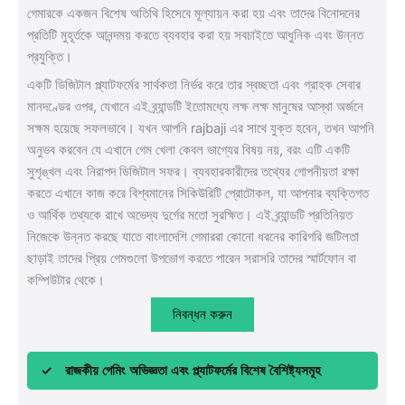
গেমারকে একজন বিশেষ অতিথি হিসেবে মূল্যায়ন করা হয় এবং তাদের বিনোদনের
প্রতিটি মুহূর্তকে আনন্দময় করতে ব্যবহার করা হয় সবচাইতে আধুনিক এবং উন্নত
প্রযুক্তি।
একটি ডিজিটাল প্ল্যাটফর্মের সার্থকতা নির্ভর করে তার স্বচ্ছতা এবং গ্রাহক সেবার
মানদণ্ডের ওপর, যেখানে এই ব্র্যান্ডটি ইতোমধ্যে লক্ষ লক্ষ মানুষের আস্থা অর্জনে
সক্ষম হয়েছে সফলভাবে। যখন আপনি rajbaji এর সাথে যুক্ত হবেন, তখন আপনি
অনুভব করবেন যে এখানে গেম খেলা কেবল ভাগ্যের বিষয় নয়, বরং এটি একটি
সুশৃঙ্খল এবং নিরাপদ ডিজিটাল সফর। ব্যবহারকারীদের তথ্যের গোপনীয়তা রক্ষা
করতে এখানে কাজ করে বিশ্বমানের সিকিউরিটি প্রোটোকল, যা আপনার ব্যক্তিগত
ও আর্থিক তথ্যকে রাখে অভেদ্য দুর্গের মতো সুরক্ষিত। এই ব্র্যান্ডটি প্রতিনিয়ত
নিজেকে উন্নত করছে যাতে বাংলাদেশি গেমাররা কোনো ধরনের কারিগরি জটিলতা
ছাড়াই তাদের প্রিয় গেমগুলো উপভোগ করতে পারেন সরাসরি তাদের স্মার্টফোন বা
কম্পিউটার থেকে।
নিবন্ধন করুন
রাজকীয় গেমিং অভিজ্ঞতা এবং প্ল্যাটফর্মের বিশেষ বৈশিষ্ট্যসমূহ