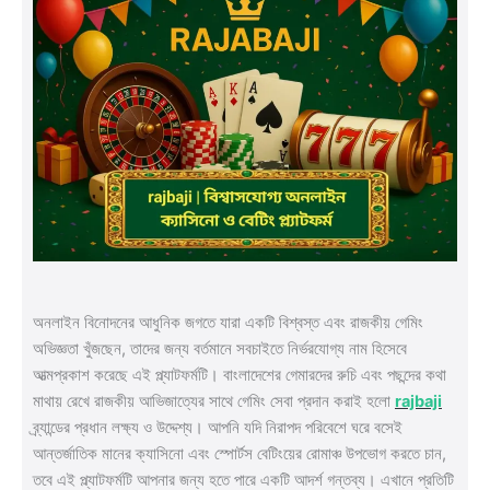
অনলাইন বিনোদনের আধুনিক জগতে যারা একটি বিশ্বস্ত এবং রাজকীয় গেমিং
অভিজ্ঞতা খুঁজছেন, তাদের জন্য বর্তমানে সবচাইতে নির্ভরযোগ্য নাম হিসেবে
আত্মপ্রকাশ করেছে এই প্ল্যাটফর্মটি। বাংলাদেশের গেমারদের রুচি এবং পছন্দের কথা
মাথায় রেখে রাজকীয় আভিজাত্যের সাথে গেমিং সেবা প্রদান করাই হলো
rajbaji
ব্র্যান্ডের প্রধান লক্ষ্য ও উদ্দেশ্য। আপনি যদি নিরাপদ পরিবেশে ঘরে বসেই
আন্তর্জাতিক মানের ক্যাসিনো এবং স্পোর্টস বেটিংয়ের রোমাঞ্চ উপভোগ করতে চান,
তবে এই প্ল্যাটফর্মটি আপনার জন্য হতে পারে একটি আদর্শ গন্তব্য। এখানে প্রতিটি