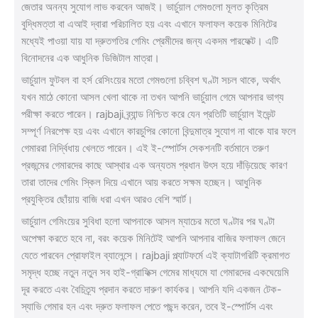
জেতার অনন্য সুযোগ লাভ করবেন আজই। ভার্চুয়াল গেমগুলো মূলত কৃত্রিম
বুদ্ধিমত্তা বা এআই দ্বারা পরিচালিত হয় এবং এখানে ফলাফল কয়েক মিনিটের
মধ্যেই পাওয়া যায় যা দ্রুতগতির গেমিং প্রেমীদের জন্য একদম পারফেক্ট। এটি
বিনোদনের এক আধুনিক ডিজিটাল মাত্রা।
ভার্চুয়াল ফুটবল বা হর্স রেসিংয়ের মতো গেমগুলো চব্বিশ ঘণ্টা সচল থাকে, অর্থাৎ
যখন মাঠে কোনো আসল খেলা থাকে না তখন আপনি ভার্চুয়াল গেমে আপনার ভাগ্য
পরীক্ষা করতে পারেন। rajbaji ব্র্যান্ড নিশ্চিত করে যেন প্রতিটি ভার্চুয়াল ইভেন্ট
সম্পূর্ণ নিরপেক্ষ হয় এবং এখানে কারচুপির কোনো বিন্দুমাত্র সুযোগ না থাকে যার ফলে
গেমাররা নির্দ্বিধায় খেলতে পারেন। এই ই-স্পোর্টস সেকশনটি বর্তমানে তরুণ
প্রজন্মের গেমারদের কাছে আস্থার এক অন্যতম প্রধান উৎস হয়ে দাঁড়িয়েছে কারণ
তারা তাদের গেমিং স্কিল দিয়ে এখানে আয় করতে সক্ষম হচ্ছেন। আধুনিক
প্রযুক্তির ছোঁয়ায় বাজি ধরা এখন আরও বেশি স্মার্ট।
ভার্চুয়াল গেমিংয়ের সুবিধা হলো আপনাকে আসল ম্যাচের মতো ঘণ্টার পর ঘণ্টা
অপেক্ষা করতে হবে না, বরং কয়েক মিনিটেই আপনি আপনার বাজির ফলাফল জেনে
যেতে পারবেন প্রোফাইল ব্যালেন্সে। rajbaji প্ল্যাটফর্মে এই ক্যাটাগরিটি ক্রমাগত
সমৃদ্ধ হচ্ছে নতুন নতুন সব হাই-গ্রাফিক্স গেমের মাধ্যমে যা গেমারদের একঘেয়েমি
দূর করতে এবং বৈচিত্র্য প্রদান করতে দারুণ কার্যকর। আপনি যদি একজন টেক-
স্যাভি গেমার হন এবং দ্রুত ফলাফল পেতে পছন্দ করেন, তবে ই-স্পোর্টস এবং