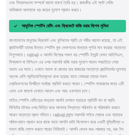
এবং সিম্বলগুলো সম্পর্কে ভালো ধারণা তৈরি হয়। রাজকীয় এই স্লট গেমিং
অভিজ্ঞতা আপনাকে বড় জয়ের সুযোগ প্রদান করবে।
আধুনিক স্পোর্টস বেটিং এবং ক্রিকেটে বাজি ধরার বিশেষ সুবিধা
বাংলাদেশের মানুষের ক্রিকেট এবং ফুটবলের প্রতি যে গভীর আবেগ রয়েছে, তা এই
প্ল্যাটফর্মটি তাদের উন্নত স্পোর্টস বুক সেকশনের মাধ্যমে পূর্ণতা দান করেছে অত্যন্ত
নিপুণভাবে। rajbaji এ আপনি বিশ্বের সকল বড় স্পোর্টিং ইভেন্ট যেমন আইপিএল,
বিশ্বকাপ বা বিপিএল এর ওপর সরাসরি বাজি ধরার সুযোগ পাবেন সবচাইতে সেরা
অডস এর সাথে। এখানে অডস বা জেতার হার বাজারের অন্যান্য প্ল্যাটফর্মের তুলনায়
অনেক বেশি প্রতিযোগিতামূলক রাখা হয়েছে যাতে গেমাররা তাদের সফল
প্রেডিকশনের বিপরীতে সর্বোচ্চ প্রফিট করতে পারেন। স্পোর্টস লাভারদের জন্য এটি
এমন এক জায়গা যেখানে আবেগ এবং আয় একসাথে চলে।
লাইভ স্পোর্টস বেটিংয়ের মাধ্যমে আপনি চলমান ম্যাচের প্রতিটি বল বা প্রতি
মিনিটের ঘটনার ওপর ভিত্তি করে আপনার সিদ্ধান্ত পরিবর্তন বা পরিমার্জন করতে
পারেন অত্যন্ত দ্রুত গতিতে। rajbaji ব্র্যান্ড সরাসরি লাইভ স্কোর এবং ম্যাচের
পরিসংখ্যান প্রদান করে থাকে যাতে আপনি ডাটা বিশ্লেষণ করে একটি বুদ্ধিদীপ্ত ও
সফল বাজি প্লেস করতে পারেন নিমিষেই। আপনি কেবল জয়-পরাজয় নয়, বরং টস