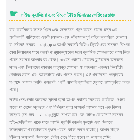
লাইভ ক্যাসিনো এবং রিয়েল টাইম ডিলারের গেমিং রোমাঞ্চ
যারা ক্যাসিনোর আসল থ্রিল এবং উত্তেজনা পছন্দ করেন, তাদের জন্য এই
প্ল্যাটফর্মটি সাজিয়েছে একটি চমৎকার এবং জাঁকজমকপূর্ণ লাইভ ক্যাসিনো সেকশন
যা সত্যিই অনন্য। rajbaji এ আপনি সরাসরি ভিডিও স্ট্রিমিংয়ের মাধ্যমে বিশ্বের
সেরা ডিলারদের সাথে রুলেট বা ব্ল্যাকজ্যাকের মতো ক্লাসিক গেমগুলোতে অংশ নিতে
পারেন সরাসরি আপনার ঘর থেকে। এখানে প্রতিটি টেবিলের ইন্টারফেস অত্যন্ত
স্বচ্ছ এবং ডিলারদের ব্যবহার অত্যন্ত পেশাদার যা আপনাকে একজন ভিআইপি
গেমারের মর্যাদা এবং আভিজাত্য বোধ প্রদান করবে। এই প্ল্যাটফর্মটি প্রযুক্তির
মাধ্যমে আপনার ড্রয়িং রুমকেই একটি লাক্সারি ক্যাসিনো ফ্লোরে রূপান্তরিত করতে
পারে।
লাইভ গেমগুলোর অন্যতম সুবিধা হলো আপনি সরাসরি ডিলারের কার্যক্রম দেখতে
পারেন যা গেমের স্বচ্ছতা এবং নির্ভরযোগ্যতা সম্পর্কে আপনার মনে এক বিশাল
আস্থার জন্ম দেবে। rajbaji ব্র্যান্ড নিশ্চিত করে যেন ভিডিও কোয়ালিটি সবসময়
হাই-ডেফিনিশন থাকে যাতে আপনি প্রতিটি কার্ডের মুভমেন্ট এবং ডিলারের
অভিব্যক্তি পরিষ্কারভাবে বুঝতে পারেন কোনো ল্যাগ ছাড়াই। আপনি চাইলে
বিভিন্ন ভাষাভাষী ডিলারদের টেবিল বেছে নিতে পারেন যা আপনার গেমিং