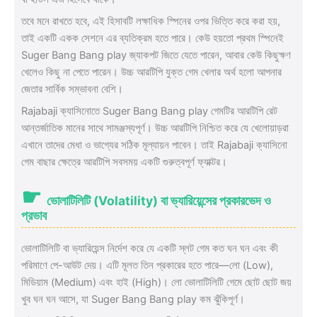
তবে মনে রাখতে হবে, এই হিসাবটি লক্ষাধিক স্পিনের ওপর ভিত্তি করে করা হয়,
তাই একটি একক সেশনে এর ব্যতিক্রম হতে পারে। কেউ হয়তো প্রথম স্পিনেই
Suger Bang Bang play জ্যাকপট জিতে যেতে পারেন, আবার কেউ কিছুক্ষণ
খেলেও কিছু না পেতে পারেন। উচ্চ আরটিপি যুক্ত গেম খেলার অর্থ হলো আপনার
জেতার সার্বিক সম্ভাবনা বেশি।
Rajabaji ক্যাসিনোতে Suger Bang Bang play গেমটির আরটিপি রেট
আন্তর্জাতিক মানের সাথে সামঞ্জস্যপূর্ণ। উচ্চ আরটিপি নিশ্চিত করে যে খেলোয়াড়রা
এখানে তাদের মেধা ও ভাগ্যের সঠিক মূল্যায়ন পাবেন। তাই Rajabaji ক্যাসিনো
গেম বাছার ক্ষেত্রে আরটিপি সবসময় একটি গুরুত্বপূর্ণ ফ্যাক্টর।
ভোলাটিলিটি (Volatility) বা ভ্যারিয়েন্সের প্রকারভেদ ও
প্রভাব
ভোলাটিলিটি বা ভ্যারিয়েন্স নির্দেশ করে যে একটি স্লট গেম কত ঘন ঘন এবং কী
পরিমাণে পে-আউট দেয়। এটি মূলত তিন প্রকারের হতে পারে—লো (Low),
মিডিয়াম (Medium) এবং হাই (High)। লো ভোলাটিলিটি গেমে ছোট ছোট জয়
খুব ঘন ঘন আসে, যা Suger Bang Bang play কম ঝুঁকিপূর্ণ।