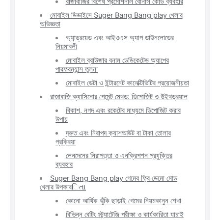
রাজাবাজির বিশেষ প্রমোশনাল বোনাস কোড ব্যবহার
মোবাইল ডিভাইসে Suger Bang Bang play খেলার
অভিজ্ঞতা
অ্যান্ড্রয়েড এবং আইওএস অ্যাপ ডাউনলোডের
নিয়মাবলী
মোবাইল ব্রাউজার বনাম ডেডিকেটেড অ্যাপের
পারফরম্যান্স তুলনা
মোবাইল ডেটা ও ইন্টারনেট কানেক্টিভিটির প্রয়োজনীয়তা
রাজাবাজি ক্যাসিনোর পেমেন্ট মেথড: ডিপোজিট ও উইথড্রয়াল
বিকাশ, নগদ এবং রকেটের মাধ্যমে ডিপোজিট করার
উপায়
দ্রুত এবং নিরাপদ ক্যাশআউট বা টাকা তোলার
প্রক্রিয়া
লেনদেনের নিরাপত্তা ও এনক্রিপশন প্রযুক্তির
ব্যবহার
Suger Bang Bang play গেমের ফ্রি ডেমো মোড
খেলার উপকারિતા
কোনো আর্থিক ঝুঁকি ছাড়াই গেমের নিয়মকানুন শেখা
বিভিন্ন বেটিং স্ট্র্যাটেজি পরীক্ষা ও কার্যকারিতা যাচাই