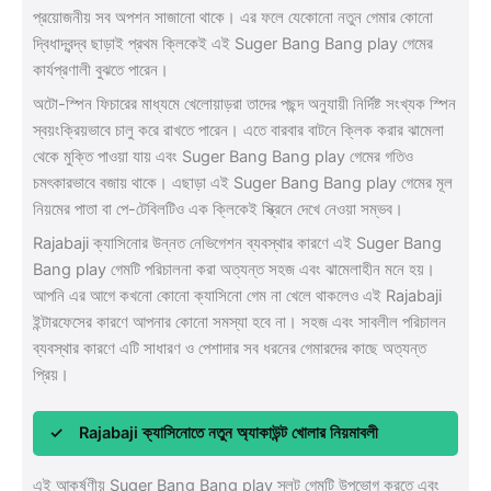
প্রয়োজনীয় সব অপশন সাজানো থাকে। এর ফলে যেকোনো নতুন গেমার কোনো
দ্বিধাদ্বন্দ্ব ছাড়াই প্রথম ক্লিকেই এই Suger Bang Bang play গেমের
কার্যপ্রণালী বুঝতে পারেন।
অটো-স্পিন ফিচারের মাধ্যমে খেলোয়াড়রা তাদের পছন্দ অনুযায়ী নির্দিষ্ট সংখ্যক স্পিন
স্বয়ংক্রিয়ভাবে চালু করে রাখতে পারেন। এতে বারবার বাটনে ক্লিক করার ঝামেলা
থেকে মুক্তি পাওয়া যায় এবং Suger Bang Bang play গেমের গতিও
চমৎকারভাবে বজায় থাকে। এছাড়া এই Suger Bang Bang play গেমের মূল
নিয়মের পাতা বা পে-টেবিলটিও এক ক্লিকেই স্ক্রিনে দেখে নেওয়া সম্ভব।
Rajabaji ক্যাসিনোর উন্নত নেভিগেশন ব্যবস্থার কারণে এই Suger Bang
Bang play গেমটি পরিচালনা করা অত্যন্ত সহজ এবং ঝামেলাহীন মনে হয়।
আপনি এর আগে কখনো কোনো ক্যাসিনো গেম না খেলে থাকলেও এই Rajabaji
ইন্টারফেসের কারণে আপনার কোনো সমস্যা হবে না। সহজ এবং সাবলীল পরিচালন
ব্যবস্থার কারণে এটি সাধারণ ও পেশাদার সব ধরনের গেমারদের কাছে অত্যন্ত
প্রিয়।
Rajabaji ক্যাসিনোতে নতুন অ্যাকাউন্ট খোলার নিয়মাবলী
এই আকর্ষণীয় Suger Bang Bang play স্লট গেমটি উপভোগ করতে এবং