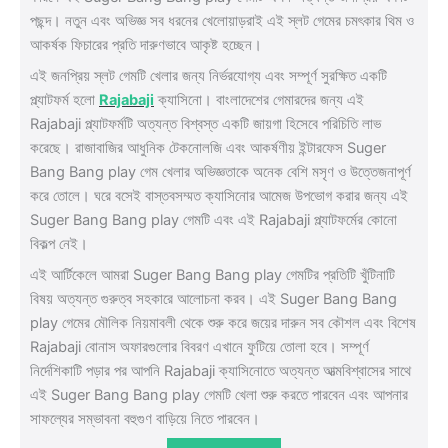
পছন্দ। নতুন এবং অভিজ্ঞ সব ধরনের খেলোয়াড়রাই এই স্লট গেমের চমৎকার থিম ও
আকর্ষক ফিচারের প্রতি দারুণভাবে আকৃষ্ট হচ্ছেন।
এই জনপ্রিয় স্লট গেমটি খেলার জন্য নির্ভরযোগ্য এবং সম্পূর্ণ সুরক্ষিত একটি
প্ল্যাটফর্ম হলো
Rajabaji
ক্যাসিনো। বাংলাদেশের গেমারদের জন্য এই
Rajabaji প্ল্যাটফর্মটি অত্যন্ত বিশ্বস্ত একটি জায়গা হিসেবে পরিচিতি লাভ
করেছে। রাজাবাজির আধুনিক টেকনোলজি এবং আকর্ষণীয় ইন্টারফেস Suger
Bang Bang play গেম খেলার অভিজ্ঞতাকে অনেক বেশি মসৃণ ও উত্তেজনাপূর্ণ
করে তোলে। ঘরে বসেই বাস্তবসম্মত ক্যাসিনোর আমেজ উপভোগ করার জন্য এই
Suger Bang Bang play গেমটি এবং এই Rajabaji প্ল্যাটফর্মের কোনো
বিকল্প নেই।
এই আর্টিকেলে আমরা Suger Bang Bang play গেমটির প্রতিটি খুঁটিনাটি
বিষয় অত্যন্ত গুরুত্ব সহকারে আলোচনা করব। এই Suger Bang Bang
play গেমের মৌলিক নিয়মাবলী থেকে শুরু করে জয়ের দারুন সব কৌশল এবং বিশেষ
Rajabaji বোনাস অফারগুলোর বিবরণ এখানে ফুটিয়ে তোলা হবে। সম্পূর্ণ
নির্দেশিকাটি পড়ার পর আপনি Rajabaji ক্যাসিনোতে অত্যন্ত আত্মবিশ্বাসের সাথে
এই Suger Bang Bang play গেমটি খেলা শুরু করতে পারবেন এবং আপনার
সাফল্যের সম্ভাবনা বহুগুণ বাড়িয়ে নিতে পারবেন।