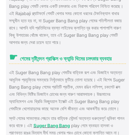
Bang play গেমটি খেলার একটি চমৎকার এবং নিরাপদ পরিবেশ নিশ্চিত করেছে।
এই Rajabaji প্ল্যাটফর্মে গেমটি খেলার সময় কোনো ধরনের টেকনিক্যাল বাধার
সম্মুখীন হতে হয় না, যা Suger Bang Bang play গেমের গতিশীলতা বজায়
রাখে। আপনি যদি প্রতিদিনের ব্যস্ত লাইফের ক্লান্তি দূর করার পাশাপাশি দারুণ
কিছু উপহারের খোঁজে থাকেন, তবে এই Suger Bang Bang play গেমটি
আপনার জন্য সেরা চয়েস হতে পারে।
গেমের দৃষ্টিনন্দন গ্রাফিক্স ও ক্যান্ডি থিমের চমৎকার ব্যবহার
এই Suger Bang Bang play গেমটির বাহ্যিক রূপ এবং ডিজাইন অত্যন্ত
আধুনিক প্রযুক্তির সমন্বয়ে নিখুঁতভাবে ফুটিয়ে তোলা হয়েছে। এই বিশেষ Suger
Bang Bang play গেমের প্রতিটি প্রতীক, যেমন রঙিন ললিপপ, চকলেট বক্স
এবং বিভিন্ন মিষ্টির ডিজাইন চোখের জন্য দারুণ আরামদায়ক। উচ্চমানের
অ্যানিমেশন এবং থ্রিডি ভিজ্যুয়াল ইফেক্ট এই Suger Bang Bang play
গেমটিকে খেলোয়াড়দের কাছে অনেক বেশি জীবন্ত এবং আকর্ষণীয় করে তোলে।
স্লট গেমের সাফল্যের পেছনে তার বাহ্যিক সৌন্দর্য অত্যন্ত গুরুত্বপূর্ণ ভূমিকা পালন
করে থাকে। এই
Suger Bang Bang
play গেমে ব্যবহৃত হালকা ও
প্রাণবন্ত রঙের বিন্যাস দীর্ঘ সময় খেলার পরও চোখে কোনো ক্লান্তি আনে না।