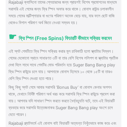
Rajabaji ক্যাসিনো তাদের প্লেয়ারদের জন্য প্রায়শই বিশেষ প্রমোশনের মাধ্যমে
সরাসরি এই গেমের জন্য ফ্রি স্পিন অফার করে থাকে। বোনাস রাউন্ড চলাকালীন
সময়ে গেমের মাল্টিপ্লায়ার বা গুণের পরিমাণ অনেক বেড়ে যায়, যার ফলে ছোট বাজি
থেকেও বিশাল পরিমাণ অর্থ জিতে নেওয়া সম্ভব হয়।
ফ্রি স্পিন (Free Spins) ফিচারটি কীভাবে সক্রিয় করবেন
এই স্লট গেমটিতে ফ্রি স্পিন সক্রিয় করার মূল চাবিকাঠি হলো স্ক্যাটার সিম্বল।
গেমের যেকোনো স্থানে সাধারণত ৩টি বা তার বেশি বিশেষ ললিপপ বা স্ক্যাটার প্রতীক
দেখা দিলে সাথে সাথে গেমটির মোড পরিবর্তন হয়ে Suger Bang Bang play
ফ্রি স্পিন রাউন্ডে চলে যায়। আপনাকে বোনাস হিসেবে ১০ থেকে ১৫টি বা তারও
বেশি ফ্রি স্পিন দেওয়া হতে পারে।
কিছু কিছু স্লট গেমে আবার সরাসরি ‘Bonus Buy’ বা বোনাস কেনার অপশন
থাকে, যেখানে নির্দিষ্ট পরিমাণ অর্থ খরচ করে সরাসরি ফ্রি স্পিন রাউন্ডে প্রবেশ করা
যায়। আপনার যদি সাধারণ স্পিন করতে করতে ধৈর্য্যচ্যুতি ঘটে, তবে এই ফিচারটি
ব্যবহার করে সরাসরি উত্তেজনাকর Suger Bang Bang play অংশে চলে
যেতে পারেন।
Rajabaji প্ল্যাটফর্মে এই বোনাস বাই ফিচারটি অত্যন্ত নিখুঁতভাবে কাজ করে এবং