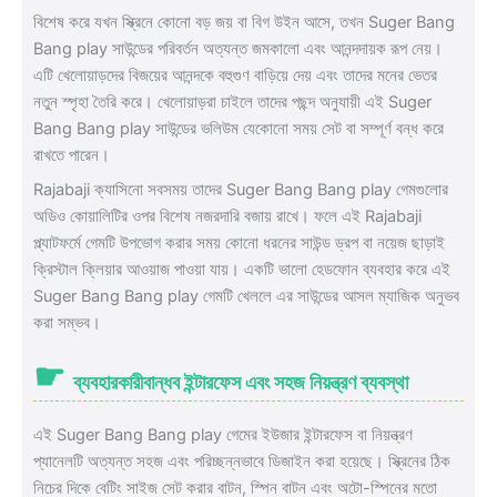
বিশেষ করে যখন স্ক্রিনে কোনো বড় জয় বা বিগ উইন আসে, তখন Suger Bang
Bang play সাউন্ডের পরিবর্তন অত্যন্ত জমকালো এবং আনন্দদায়ক রূপ নেয়।
এটি খেলোয়াড়দের বিজয়ের আনন্দকে বহুগুণ বাড়িয়ে দেয় এবং তাদের মনের ভেতর
নতুন স্পৃহা তৈরি করে। খেলোয়াড়রা চাইলে তাদের পছন্দ অনুযায়ী এই Suger
Bang Bang play সাউন্ডের ভলিউম যেকোনো সময় সেট বা সম্পূর্ণ বন্ধ করে
রাখতে পারেন।
Rajabaji ক্যাসিনো সবসময় তাদের Suger Bang Bang play গেমগুলোর
অডিও কোয়ালিটির ওপর বিশেষ নজরদারি বজায় রাখে। ফলে এই Rajabaji
প্ল্যাটফর্মে গেমটি উপভোগ করার সময় কোনো ধরনের সাউন্ড ড্রপ বা নয়েজ ছাড়াই
ক্রিস্টাল ক্লিয়ার আওয়াজ পাওয়া যায়। একটি ভালো হেডফোন ব্যবহার করে এই
Suger Bang Bang play গেমটি খেললে এর সাউন্ডের আসল ম্যাজিক অনুভব
করা সম্ভব।
ব্যবহারকারীবান্ধব ইন্টারফেস এবং সহজ নিয়ন্ত্রণ ব্যবস্থা
এই Suger Bang Bang play গেমের ইউজার ইন্টারফেস বা নিয়ন্ত্রণ
প্যানেলটি অত্যন্ত সহজ এবং পরিচ্ছন্নভাবে ডিজাইন করা হয়েছে। স্ক্রিনের ঠিক
নিচের দিকে বেটিং সাইজ সেট করার বাটন, স্পিন বাটন এবং অটো-স্পিনের মতো