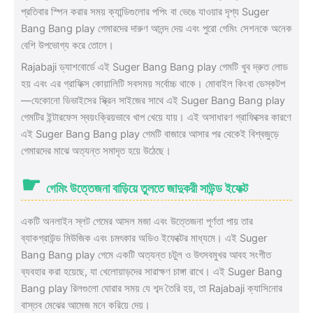
প্রতিবার স্পিন করার সময় ক্যান্ডিগুলোর পপিং বা ভেঙে যাওয়ার দৃশ্য Suger
Bang Bang play গেমারদের দারুণ আনন্দ দেয় এবং পুরো গেমিং সেশনকে অনেক
বেশি উপভোগ্য করে তোলে।
Rajabaji ড্যাশবোর্ডে এই Suger Bang Bang play গেমটি খুব দ্রুত লোড
হয় এবং এর গ্রাফিক্স কোয়ালিটি সবসময় সর্বোচ্চ থাকে। মোবাইল কিংবা ডেস্কটপ
—যেকোনো ডিভাইসের স্ক্রিন সাইজের সাথে এই Suger Bang Bang play
গেমটির ইন্টারফেস স্বয়ংক্রিয়ভাবে খাপ খেয়ে যায়। এই অসাধারণ গ্রাফিক্সের কারণে
এই Suger Bang Bang play গেমটি বাজারে আসার পর থেকেই বিশ্বজুড়ে
গেমারদের মাঝে অত্যন্ত সমাদৃত হয়ে উঠেছে।
গেমিং উত্তেজনা বাড়িয়ে তুলতে জাদুকরী সাউন্ড ইফেক্ট
একটি অনলাইন স্লট গেমের আসল মজা এবং উত্তেজনা পূর্ণতা পায় তার
ব্যাকগ্রাউন্ড মিউজিক এবং চমৎকার অডিও ইফেক্টের মাধ্যমে। এই Suger
Bang Bang play গেমে একটি অত্যন্ত চটুল ও উৎসবমুখর আবহ সংগীত
ব্যবহার করা হয়েছে, যা খেলোয়াড়দের সারাক্ষণ চাঙ্গা রাখে। এই Suger Bang
Bang play রিলগুলো ঘোরার সময় যে শব্দ তৈরি হয়, তা Rajabaji ক্যাসিনোর
বাস্তব মেঝের আমেজ মনে করিয়ে দেয়।