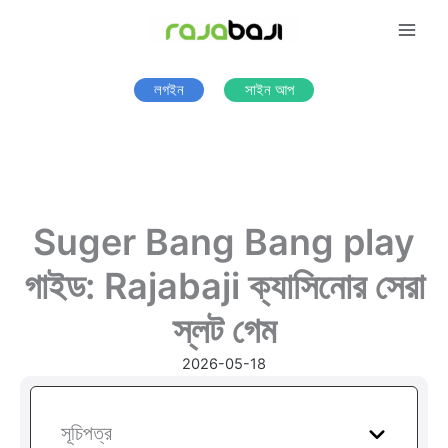
Skip
to
content
লগইন
সাইন আপ
Suger Bang Bang play
গাইড: Rajabaji ক্যাসিনোর সেরা
স্লট গেম
2026-05-18
সূচিপত্র