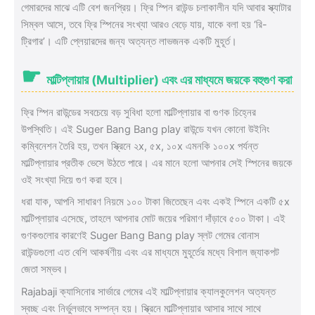
গেমারদের মাঝে এটি বেশ জনপ্রিয়। ফ্রি স্পিন রাউন্ড চলাকালীন যদি আবার স্ক্যাটার
সিম্বল আসে, তবে ফ্রি স্পিনের সংখ্যা আরও বেড়ে যায়, যাকে বলা হয় ‘রি-
ট্রিগার’। এটি প্লেয়ারদের জন্য অত্যন্ত লাভজনক একটি মুহূর্ত।
মাল্টিপ্লায়ার (Multiplier) এবং এর মাধ্যমে জয়কে বহুগুণ করা
ফ্রি স্পিন রাউন্ডের সবচেয়ে বড় সুবিধা হলো মাল্টিপ্লায়ার বা গুণক চিহ্নের
উপস্থিতি। এই Suger Bang Bang play রাউন্ডে যখন কোনো উইনিং
কম্বিনেশন তৈরি হয়, তখন স্ক্রিনে ২x, ৫x, ১০x এমনকি ১০০x পর্যন্ত
মাল্টিপ্লায়ার প্রতীক ভেসে উঠতে পারে। এর মানে হলো আপনার সেই স্পিনের জয়কে
ওই সংখ্যা দিয়ে গুণ করা হবে।
ধরা যাক, আপনি সাধারণ নিয়মে ১০০ টাকা জিতেছেন এবং একই স্পিনে একটি ৫x
মাল্টিপ্লায়ার এসেছে, তাহলে আপনার মোট জয়ের পরিমাণ দাঁড়াবে ৫০০ টাকা। এই
গুণকগুলোর কারণেই Suger Bang Bang play স্লট গেমের বোনাস
রাউন্ডগুলো এত বেশি আকর্ষণীয় এবং এর মাধ্যমে মুহূর্তের মধ্যে বিশাল জ্যাকপট
জেতা সম্ভব।
Rajabaji ক্যাসিনোর সার্ভারে গেমের এই মাল্টিপ্লায়ার ক্যালকুলেশন অত্যন্ত
স্বচ্ছ এবং নির্ভুলভাবে সম্পন্ন হয়। স্ক্রিনে মাল্টিপ্লায়ার আসার সাথে সাথে