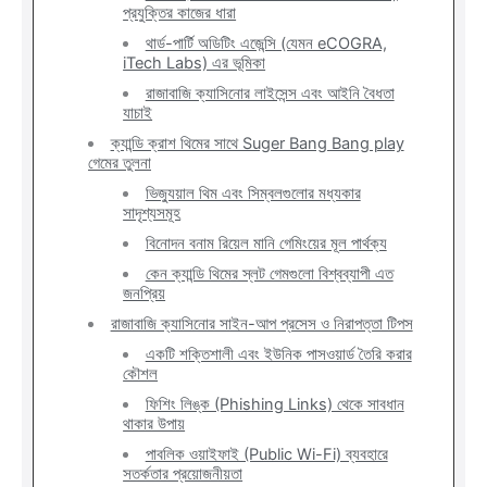
প্রযুক্তির কাজের ধারা
থার্ড-পার্টি অডিটিং এজেন্সি (যেমন eCOGRA,
iTech Labs) এর ভূমিকা
রাজাবাজি ক্যাসিনোর লাইসেন্স এবং আইনি বৈধতা
যাচাই
ক্যান্ডি ক্রাশ থিমের সাথে Suger Bang Bang play
গেমের তুলনা
ভিজ্যুয়াল থিম এবং সিম্বলগুলোর মধ্যকার
সাদৃশ্যসমূহ
বিনোদন বনাম রিয়েল মানি গেমিংয়ের মূল পার্থক্য
কেন ক্যান্ডি থিমের স্লট গেমগুলো বিশ্বব্যাপী এত
জনপ্রিয়
রাজাবাজি ক্যাসিনোর সাইন-আপ প্রসেস ও নিরাপত্তা টিপস
একটি শক্তিশালী এবং ইউনিক পাসওয়ার্ড তৈরি করার
কৌশল
ফিশিং লিঙ্ক (Phishing Links) থেকে সাবধান
থাকার উপায়
পাবলিক ওয়াইফাই (Public Wi-Fi) ব্যবহারে
সতর্কতার প্রয়োজনীয়তা