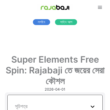
Skip
to
content
লগইন
সাইন আপ
Super Elements Free
Spin: Rajabaji তে জয়ের সেরা
কৌশল
2026-04-01
সূচিপত্র