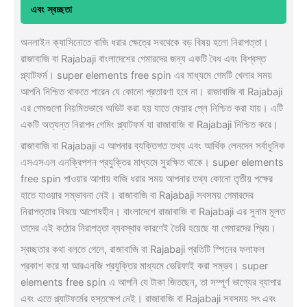
এবং স্বচ্ছতা
অনলাইন ক্যাসিনোতে বাজি ধরার ক্ষেত্রে সবথেকে বড় বিষয় হলো নিরাপত্তা।
রাজাবাজি বা Rajabaji বাংলাদেশের গেমারদের জন্য একটি বৈধ এবং বিশ্বস্ত
প্ল্যাটফর্ম। super elements free spin এর মাধ্যমে গেমটি খেলার সময়
আপনি নিশ্চিত থাকতে পারেন যে কোনো প্রতারণা হবে না। রাজাবাজি বা Rajabaji
এর গেমগুলো নিয়মিতভাবে অডিট করা হয় যাতে ফেয়ার প্লে নিশ্চিত করা যায়। এটি
একটি অত্যন্ত নিরাপদ গেমিং প্ল্যাটফর্ম যা রাজাবাজি বা Rajabaji নিশ্চিত করে।
রাজাবাজি বা Rajabaji এ আপনার ব্যক্তিগত তথ্য এবং আর্থিক লেনদেন সর্বাধুনিক
এসএসএল এনক্রিপশন প্রযুক্তির মাধ্যমে সুরক্ষিত থাকে। super elements
free spin পাওয়ার আশায় বাজি ধরার সময় আপনার তথ্য কোনো তৃতীয় পক্ষের
হাতে যাওয়ার সম্ভাবনা নেই। রাজাবাজি বা Rajabaji সবসময় গেমারদের
নিরাপত্তার বিষয়ে আপোষহীন। বাংলাদেশে রাজাবাজি বা Rajabaji এর সুনাম মূলত
তাদের এই কঠোর নিরাপত্তা ব্যবস্থার কারণেই তৈরি হয়েছে যা গেমারদের প্রিয়।
স্বচ্ছতার কথা বলতে গেলে, রাজাবাজি বা Rajabaji প্রতিটি স্পিনের ফলাফল
প্রকাশ করে যা আরএনজি প্রযুক্তির মাধ্যমে ভেরিফাই করা সম্ভব। super
elements free spin এ আপনি যে টাকা জিতছেন, তা সম্পূর্ণ ভাগ্যের ব্যাপার
এবং এতে প্ল্যাটফর্মের হস্তক্ষেপ নেই। রাজাবাজি বা Rajabaji সবসময় সৎ এবং