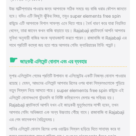
উচ্চ মাল্টিপ্লায়ার পাওয়ার জন্য আপনাকে সঠিক সময়ে বড় বাজি ধরার কৌশল জানতে
হবে। যদিও এটি কিছুটা ঝুঁকির বিষয়, তবুও super elements free spin
রাউন্ডে এটি আপনাকে বিশাল সাফল্য এনে দিতে পারে। ধৈর্য ধারণ করে যারা নিয়মিত
খেলেন, তারা জানেন কখন বাজি বাড়াতে হয়। Rajabaji প্ল্যাটফর্মে আপনি আপনার
সুবিধা অনুযায়ী বাজির অংক অ্যাডজাস্ট করতে পারেন। রাজাবাজি বা Rajabaji এর
সাথে প্রতিটি কম্বো জয় হতে পারে আপনার গেমিং ক্যারিয়ারের টার্নিং পয়েন্ট।
জাদুকরী এলিমেন্ট বোনাস এবং এর ব্যবহার
সুপার এলিমেন্টস গেমের প্রতিটি উপাদান বা এলিমেন্টের একটি নিজস্ব বোনাস পাওয়ার
রয়েছে। যেমন, আগুনের এলিমেন্ট আপনার রিলের ওপর থাকা সিম্বলগুলোকে পুড়িয়ে
নতুন সিম্বল নিয়ে আসতে পারে। super elements free spin রাউন্ডে এই
এলিমেন্ট বোনাসগুলো র্যান্ডমলি বা নির্দিষ্ট কম্বিনেশন মেলার পর সক্রিয় হয়।
Rajabaji প্ল্যাটফর্মে আপনি যখন এই জাদুকরী মুহূর্তগুলোর সাক্ষী হবেন, তখন
আপনার গেমিং অভিজ্ঞতা এক অন্য উচ্চতায় পৌঁছে যাবে। রাজাবাজি বা Rajabaji
এর গেম কালেকশন বৈচিত্র্যময়।
পানির এলিমেন্ট বোনাস রিলের ওপর ওয়াইল্ড সিম্বল ছড়িয়ে দিতে সাহায্য করে যা