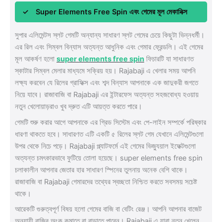
Super Elements Free Spin এবং গেমের মূল মেকানিক্স
সুপার এলিমেন্টস স্লট গেমটি অন্যান্য সাধারণ স্লট গেমের চেয়ে কিছুটা ভিন্নধর্মী।
এর রিল এবং সিম্বল বিন্যাস অত্যন্ত আধুনিক এবং গেমার ফ্রেন্ডলি। এই গেমের
মূল আকর্ষণ হলো
super elements free spin
ফিচারটি যা সাধারণত
স্কাটার সিম্বল মেলার মাধ্যমে সক্রিয় হয়। Rajabaji এ খেলার সময় আপনি
লক্ষ্য করবেন যে রিলের গ্রাফিক্স এবং শব্দ বিন্যাস আপনাকে এক জাদুকরী জগতে
নিয়ে যাবে। রাজাবাজি বা Rajabaji এর ইন্টারফেস অত্যন্ত সহজবোধ্য হওয়ায়
নতুন খেলোয়াড়রাও খুব দ্রুত এটি আয়ত্ত করতে পারে।
গেমটি শুরু করার আগে আপনাকে এর গ্রিড সিস্টেম এবং পে-লাইন সম্পর্কে পরিষ্কার
ধারণা থাকতে হবে। সাধারণত এটি একটি ৫ রিলের স্লট গেম যেখানে এলিমেন্টগুলো
উপর থেকে নিচে পড়ে। Rajabaji প্ল্যাটফর্মে এই গেমের ভিজ্যুয়াল ইফেক্টগুলো
অত্যন্ত চমৎকারভাবে ফুটিয়ে তোলা হয়েছে। super elements free spin
চলাকালীন আপনার জেতার হার সাধারণ স্পিনের তুলনায় অনেক বেশি থাকে।
রাজাবাজি বা Rajabaji গেমারদের তথ্যের স্বচ্ছতা নিশ্চিত করতে সবসময় সচেষ্ট
থাকে।
আরেকটি গুরুত্বপূর্ণ বিষয় হলো গেমের বাজি বা বেটিং রেঞ্জ। আপনি আপনার বাজেট
অনুযায়ী বাজির অংক কমাতে বা বাড়াতে পারেন। Rajabaji এ যারা নতুন খেলেন,