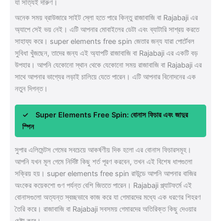
যা সত্যিই দারুণ।
অনেক সময় ব্রাউজারে সাইট স্লো হতে পারে কিন্তু রাজাবাজি বা Rajabaji এর
অ্যাপে সেই ভয় নেই। এটি আপনার মোবাইলের ডেটা এবং ব্যাটারি সাশ্রয় করতে
সাহায্য করে। super elements free spin জেতার জন্য যারা পোর্টেবল
সুবিধা খুঁজছেন, তাদের জন্য এই অ্যাপটি রাজাবাজি বা Rajabaji এর একটি বড়
উপহার। আপনি যেকোনো স্থান থেকে যেকোনো সময় রাজাবাজি বা Rajabaji এর
সাথে আপনার ভাগ্যের লড়াই চালিয়ে যেতে পারেন। এটি আপনার বিনোদনের এক
নতুন দিগন্ত।
Super Elements Free Spin: বোনাস ফিচার এবং জাদুর
স্পিন
সুপার এলিমেন্টস গেমের সবচেয়ে আকর্ষণীয় দিক হলো এর বোনাস ফিচারসমূহ।
আপনি যখন মূল গেমে নির্দিষ্ট কিছু শর্ত পূরণ করবেন, তখন এই বিশেষ ধাপগুলো
সক্রিয় হয়। super elements free spin রাউন্ডে আপনি আপনার বাজির
অংকের কয়েকশো গুণ পর্যন্ত বেশি জিততে পারেন। Rajabaji প্ল্যাটফর্মে এই
বোনাসগুলো অত্যন্ত স্বচ্ছভাবে কাজ করে যা গেমারদের মধ্যে এক ধরণের শিহরণ
তৈরি করে। রাজাবাজি বা Rajabaji সবসময় গেমারদের অতিরিক্ত কিছু দেওয়ার