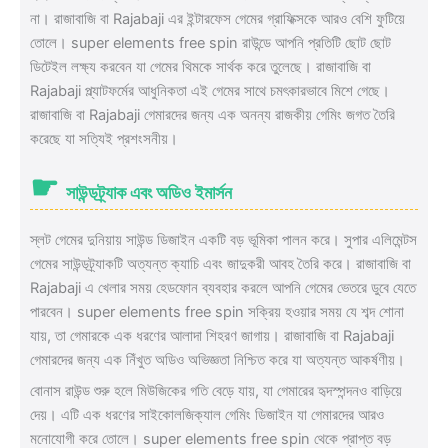
না। রাজাবাজি বা Rajabaji এর ইন্টারফেস গেমের গ্রাফিক্সকে আরও বেশি ফুটিয়ে
তোলে। super elements free spin রাউন্ডে আপনি প্রতিটি ছোট ছোট
ডিটেইল লক্ষ্য করবেন যা গেমের থিমকে সার্থক করে তুলেছে। রাজাবাজি বা
Rajabaji প্ল্যাটফর্মের আধুনিকতা এই গেমের সাথে চমৎকারভাবে মিশে গেছে।
রাজাবাজি বা Rajabaji গেমারদের জন্য এক অনন্য রাজকীয় গেমিং জগত তৈরি
করেছে যা সত্যিই প্রশংসনীয়।
সাউন্ডট্র্যাক এবং অডিও ইমার্সন
স্লট গেমের দুনিয়ায় সাউন্ড ডিজাইন একটি বড় ভূমিকা পালন করে। সুপার এলিমেন্টস
গেমের সাউন্ডট্র্যাকটি অত্যন্ত ক্যাচি এবং জাদুকরী আবহ তৈরি করে। রাজাবাজি বা
Rajabaji এ খেলার সময় হেডফোন ব্যবহার করলে আপনি গেমের ভেতরে ডুবে যেতে
পারবেন। super elements free spin সক্রিয় হওয়ার সময় যে শব্দ শোনা
যায়, তা গেমারকে এক ধরণের আলাদা শিহরণ জাগায়। রাজাবাজি বা Rajabaji
গেমারদের জন্য এক নিঁখুত অডিও অভিজ্ঞতা নিশ্চিত করে যা অত্যন্ত আকর্ষণীয়।
বোনাস রাউন্ড শুরু হলে মিউজিকের গতি বেড়ে যায়, যা গেমারের হৃদস্পন্দনও বাড়িয়ে
দেয়। এটি এক ধরণের সাইকোলজিক্যাল গেমিং ডিজাইন যা গেমারদের আরও
মনোযোগী করে তোলে। super elements free spin থেকে প্রাপ্ত বড়