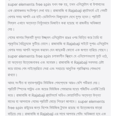
super elements free spin যখন শুরু হয়, তখন এলিমেন্টাল বা উপাদানের
এক রোমাঞ্চকর সংমিশ্রণ দেখা যায়। রাজাবাজি বা Rajabaji প্ল্যাটফর্মে এই গেমটি
খেলার সময় আপনি এর হাই-ডেফিনিশন ভিজ্যুয়াল দেখে মুগ্ধ হবেন। প্রতিটি
সিম্বল এখানে অত্যন্ত নিখুঁতভাবে ডিজাইন করা হয়েছে যা রাজকীয় অভিজ্ঞতা
দেয়।
গেমের কালার স্কিমটি মূলত উজ্জ্বল এলিমেন্টাল রঙের ওপর ভিত্তি করে তৈরি যা
প্রকৃতির বৈচিত্র্যকে ফুটিয়ে তোলে। রাজাবাজি বা Rajabaji সাইটে সুপার এলিমেন্টস
খেলার সময় আপনি অনুভব করবেন যেন জাদুকরী কোনো এক জগতে হারিয়ে গেছেন।
super elements free spin চলাকালীন স্ক্রিনে যে এনিমেশনগুলো ফুটে ওঠে,
তা অত্যন্ত উত্তেজনাকর এবং মনোরম। রাজাবাজি বা Rajabaji সবসময় চেষ্টা
করে তাদের গেম লাইব্রেরিতে সেরা এবং সবচেয়ে আধুনিক গ্রাফিক্সের গেমগুলো
রাখতে।
আবহ সংগীত বা ব্যাকগ্রাউন্ড মিউজিক গেমপ্লেকে আরও বেশি গভীরতা দেয়।
প্রতিটি স্পিনের সাউন্ড এবং জয়ের মিউজিক গেমারদের মধ্যে পজিটিভ এনার্জি তৈরি
করে। রাজাবাজি বা Rajabaji প্ল্যাটফর্মে অডিও কোয়ালিটিও অত্যন্ত উন্নত
মানের যা আপনাকে গেমের প্রতিটি মোড়ে শিহরণ জাগাবে। super elements
free spin রাউন্ডের জন্য বিশেষ মিউজিক ট্র্যাক রয়েছে যা উত্তেজনার মাত্রা
বাড়িয়ে দেয়। রাজাবাজি বা Rajabaji এর সাথে আপনার গেমিং অভিজ্ঞতা হবে এক